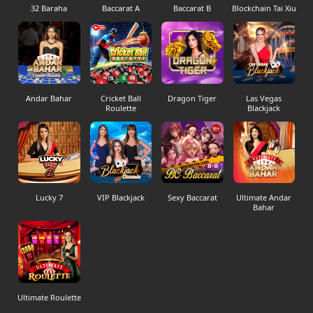
32 Baraha
Baccarat A
Baccarat B
Blockchain Tai Xiu
Andar Bahar
Cricket Ball
Dragon Tiger
Las Vegas
Roulette
Blackjack
Lucky 7
VIP Blackjack
Sexy Baccarat
Ultimate Andar
Bahar
Ultimate Roulette