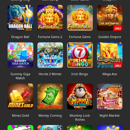
Dragon Ball
Fortune Gems 2
Fortune Gems
Golden Empire
Gummy Giga
Horde 2 Winter
Irich Bingo
Mega Ace
Match
Mines Gold
Money Coming
Mummy Lock
Night Market
Riches