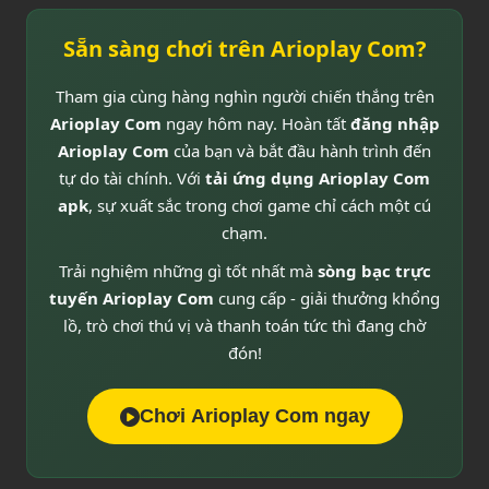
Sẵn sàng chơi trên Arioplay Com?
Tham gia cùng hàng nghìn người chiến thắng trên
Arioplay Com
ngay hôm nay. Hoàn tất
đăng nhập
Arioplay Com
của bạn và bắt đầu hành trình đến
tự do tài chính. Với
tải ứng dụng Arioplay Com
apk
, sự xuất sắc trong chơi game chỉ cách một cú
chạm.
Trải nghiệm những gì tốt nhất mà
sòng bạc trực
tuyến Arioplay Com
cung cấp - giải thưởng khổng
lồ, trò chơi thú vị và thanh toán tức thì đang chờ
đón!
Chơi Arioplay Com ngay