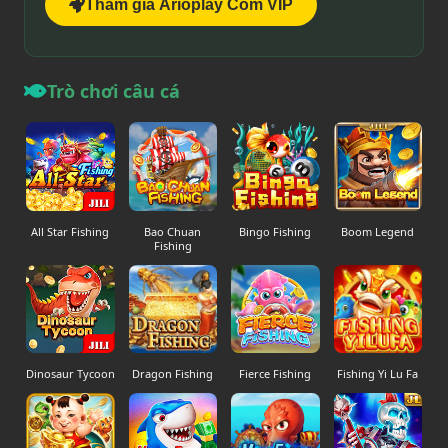
Tham gia Arioplay Com VIP
Trò chơi câu cá
All Star Fishing
Bao Chuan
Bingo Fishing
Boom Legend
Fishing
Dinosaur Tycoon
Dragon Fishing
Fierce Fishing
Fishing Yi Lu Fa