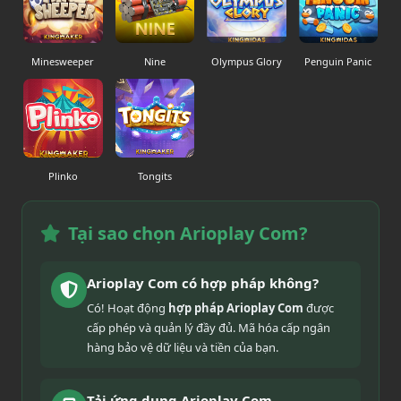
Minesweeper
Nine
Olympus Glory
Penguin Panic
Plinko
Tongits
Tại sao chọn Arioplay Com?
Arioplay Com có hợp pháp không?
Có! Hoạt động
hợp pháp Arioplay Com
được
cấp phép và quản lý đầy đủ. Mã hóa cấp ngân
hàng bảo vệ dữ liệu và tiền của bạn.
Tải ứng dụng Arioplay Com