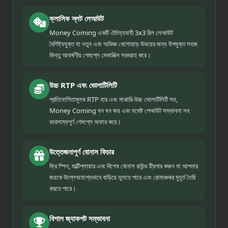
ক্লাসিক স্লট লেআউট
Money Coming একটি ঐতিহ্যবাহী 3x3 রিল লেআউট
বৈশিষ্ট্যযুক্ত যা নতুন এবং অভিজ্ঞ খেলোয়াড় উভয়ের জন্য উপযুক্ত সহজ
কিন্তু আকর্ষণীয় গেমপ্লে মেকানিক্স সরবরাহ করে।
উচ্চ RTP এবং ভোলাটিলিটি
প্রতিযোগিতামূলক RTP হার এবং মাঝারি-উচ্চ ভোলাটিলিটি সহ,
Money Coming ঘন ঘন জয় এবং যথেষ্ট পেআউট সম্ভাবনা সহ
ভারসাম্যপূর্ণ গেমপ্লে অফার করে।
উত্তেজনাপূর্ণ বোনাস ফিচার
ফ্রি স্পিন, মাল্টিপ্লায়ার এবং বিশেষ বোনাস রাউন্ড ট্রিগার করুন যা আপনার
জয়কে উল্লেখযোগ্যভাবে বাড়িয়ে তুলতে পারে এবং রোমাঞ্চকর মুহূর্ত তৈরি
করতে পারে।
বিশাল জ্যাকপট সম্ভাবনা