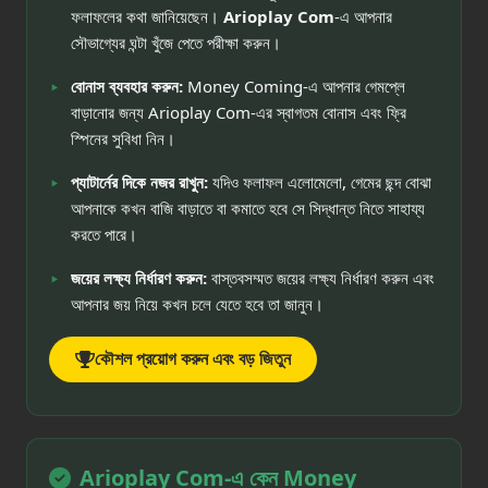
ফলাফলের কথা জানিয়েছেন।
Arioplay Com
-এ আপনার
সৌভাগ্যের ঘন্টা খুঁজে পেতে পরীক্ষা করুন।
বোনাস ব্যবহার করুন:
Money Coming-এ আপনার গেমপ্লে
বাড়ানোর জন্য Arioplay Com-এর স্বাগতম বোনাস এবং ফ্রি
স্পিনের সুবিধা নিন।
প্যাটার্নের দিকে নজর রাখুন:
যদিও ফলাফল এলোমেলো, গেমের ছন্দ বোঝা
আপনাকে কখন বাজি বাড়াতে বা কমাতে হবে সে সিদ্ধান্ত নিতে সাহায্য
করতে পারে।
জয়ের লক্ষ্য নির্ধারণ করুন:
বাস্তবসম্মত জয়ের লক্ষ্য নির্ধারণ করুন এবং
আপনার জয় নিয়ে কখন চলে যেতে হবে তা জানুন।
কৌশল প্রয়োগ করুন এবং বড় জিতুন
Arioplay Com-এ কেন Money