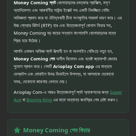
Money Coming স্লট
খেলোয়াড়দের চমত্কার গ্রাফিক্স, মসৃণ
অ্যানিমেশন এবং আকর্ষণীয় সাউন্ড ইফেক্ট সহ একটি নিমজ্জিত গেমিং
অভিজ্ঞতা প্রদান করে যা ঐতিহ্যবাহী চীনা সংস্কৃতির সারমর্ম ধারণ করে। এর
উচ্চ প্লেয়ার রিটার্ন (RTP) হার এবং উত্তেজনাপূর্ণ বোনাস ফিচার সহ,
Money Coming বড় জয়ের সন্ধানে বাংলাদেশি খেলোয়াড়দের মধ্যে
প্রিয় হয়ে উঠেছে।
আপনি একজন অভিজ্ঞ স্লট উত্সাহী হন বা অনলাইন গেমিংয়ে নতুন হন,
Money Coming গেম
অসীম বিনোদন এবং যথেষ্ট জ্যাকপট জেতার
সুযোগ প্রদান করে। গেমটি
Arioplay Com app
এর মাধ্যমে
ডেস্কটপ এবং মোবাইল উভয় ডিভাইসে উপলব্ধ, যা আপনাকে যেকোনো
সময়, যেকোনো জায়গায় খেলতে দেয়।
Arioplay Com-এ আরও উত্তেজনাপূর্ণ স্লট অ্যাকশনের জন্য
Super
Ace
বা
Boxing King
এর মতো অন্যান্য জনপ্রিয় গেম চেষ্টা করুন।
Money Coming গেম ফিচার