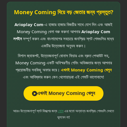
Money Coming দিয়ে বড় জেতার জন্য প্রস্তুত?
Arioplay Com
-এ হাজার হাজার বিজয়ীর সাথে যোগ দিন এবং আজই
Money Coming খেলা শুরু করুন! আপনার
Arioplay Com
লগইন
সম্পূর্ণ করুন এবং বাংলাদেশের সবচেয়ে জনপ্রিয় স্লট গেমগুলির মধ্যে
একটির উত্তেজনা অনুভব করুন।
বিশাল জ্যাকপট, উত্তেজনাপূর্ণ বোনাস ফিচার এবং দ্রুত পেআউট সহ,
Money Coming একটি অবিস্মরণীয় গেমিং অভিজ্ঞতার জন্য আপনার
প্রয়োজনীয় সবকিছু অফার করে।
এখনই Money Coming খেলুন
এবং আবিষ্কার করুন কেন খেলোয়াড়রা এই গেমটি ভালোবাসে!
এখনই Money Coming খেলুন
আরও উত্তেজনাপূর্ণ স্লট বিকল্পের জন্য
হোম
এর মতো অন্যান্য জনপ্রিয় গেমগুলি দেখতে
ভুলবেন না!