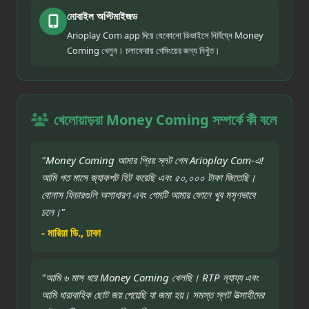
মোবাইল অপ্টিমাইজড
Arioplay Com app দিয়ে যেকোনো ডিভাইসে নির্বিঘ্নে Money
Coming খেলুন। চলাফেরায় গেমিংয়ের জন্য নিখুঁত।
খেলোয়াড়রা Money Coming সম্পর্কে কী বলে
"Money Coming আমার প্রিয় স্লট গেম Arioplay Com-এ!
আমি গত মাসে জ্যাকপট হিট করেছি এবং ৫০,০০০ টাকা জিতেছি।
বোনাস ফিচারগুলি অসাধারণ এবং গেমটি আমার ফোনে খুব মসৃণভাবে
চলে।"
- মারিয়া ডি., ঢাকা
"আমি ৬ মাস ধরে Money Coming খেলছি। RTP ন্যায্য এবং
আমি ধারাবাহিক ছোট জয় পেয়েছি যা জমা হয়। সমস্ত স্লট উত্সাহীদের