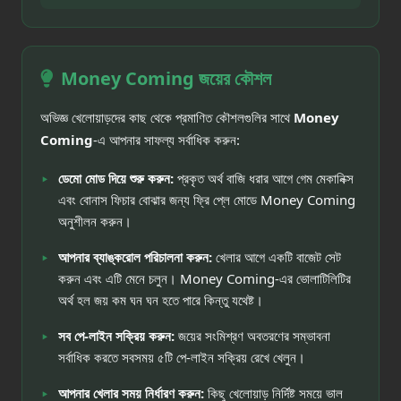
Money Coming জয়ের কৌশল
অভিজ্ঞ খেলোয়াড়দের কাছ থেকে প্রমাণিত কৌশলগুলির সাথে
Money
Coming
-এ আপনার সাফল্য সর্বাধিক করুন:
ডেমো মোড দিয়ে শুরু করুন:
প্রকৃত অর্থ বাজি ধরার আগে গেম মেকানিক্স
এবং বোনাস ফিচার বোঝার জন্য ফ্রি প্লে মোডে Money Coming
অনুশীলন করুন।
আপনার ব্যাঙ্করোল পরিচালনা করুন:
খেলার আগে একটি বাজেট সেট
করুন এবং এটি মেনে চলুন। Money Coming-এর ভোলাটিলিটির
অর্থ হল জয় কম ঘন ঘন হতে পারে কিন্তু যথেষ্ট।
সব পে-লাইন সক্রিয় করুন:
জয়ের সংমিশ্রণ অবতরণের সম্ভাবনা
সর্বাধিক করতে সবসময় ৫টি পে-লাইন সক্রিয় রেখে খেলুন।
আপনার খেলার সময় নির্ধারণ করুন:
কিছু খেলোয়াড় নির্দিষ্ট সময়ে ভাল