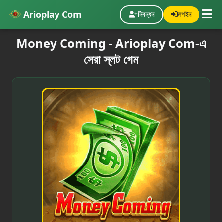
Arioplay Com
নিবন্ধন
লগইন
Money Coming - Arioplay Com-এ
সেরা স্লট গেম