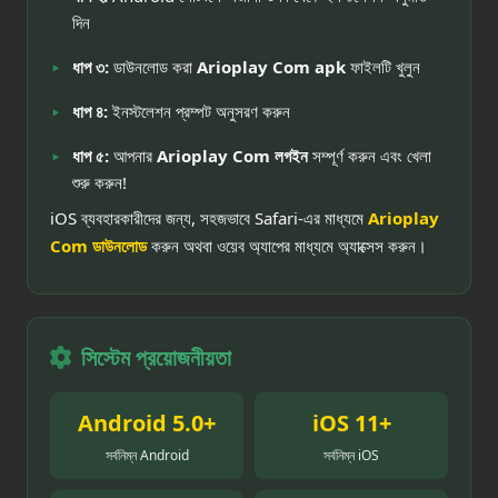
দিন
ধাপ ৩:
ডাউনলোড করা
Arioplay Com apk
ফাইলটি খুলুন
ধাপ ৪:
ইনস্টলেশন প্রম্পট অনুসরণ করুন
ধাপ ৫:
আপনার
Arioplay Com লগইন
সম্পূর্ণ করুন এবং খেলা
শুরু করুন!
iOS ব্যবহারকারীদের জন্য, সহজভাবে Safari-এর মাধ্যমে
Arioplay
Com ডাউনলোড
করুন অথবা ওয়েব অ্যাপের মাধ্যমে অ্যাক্সেস করুন।
সিস্টেম প্রয়োজনীয়তা
Android 5.0+
iOS 11+
সর্বনিম্ন Android
সর্বনিম্ন iOS