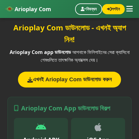
Arioplay Com
নিবন্ধন
লগইন
Arioplay Com ডাউনলোড - এখনই অ্যাপ
নিন!
Arioplay Com app ডাউনলোড
আপনাকে ফিলিপাইনের সেরা ক্যাসিনো
গেমগুলিতে তাৎক্ষণিক অ্যাক্সেস দেয়।
এখনই Arioplay Com ডাউনলোড করুন
Arioplay Com App ডাউনলোড বিকল্প