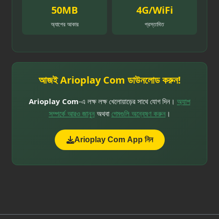
50MB
4G/WiFi
অ্যাপের আকার
প্রস্তাবিত
আজই Arioplay Com ডাউনলোড করুন!
Arioplay Com
-এ লক্ষ লক্ষ খেলোয়াড়ের সাথে যোগ দিন।
অ্যাপ
সম্পর্কে আরও জানুন
অথবা
গেমগুলি অন্বেষণ করুন
।
Arioplay Com App নিন