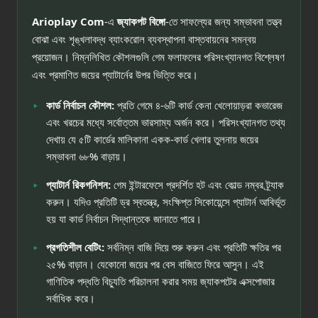
Arioplay Com
-এ
জ্যাকপট বিঙ্গো
-তে সাফল্যের জন্য সম্ভাবনা তত্ত্ব
বোঝা এবং শৃঙ্খলাবদ্ধ ব্যাংকরোল ব্যবস্থাপনা বাস্তবায়নের সমন্বয়
প্রয়োজন। নিম্নলিখিত কৌশলগুলি গেম ফলাফলের পরিসংখ্যানগত বিশ্লেষণ
এবং প্রমাণিত জয়ের প্যাটার্নের উপর ভিত্তি করে।
কার্ড নির্বাচন কৌশল:
প্রতি গেমে ৪-৬টি কার্ড কেনা খেলোয়াড়রা কভারেজ
এবং খরচের মধ্যে সর্বোত্তম ভারসাম্য অর্জন করে। পরিসংখ্যানগত তথ্য
দেখায় যে ৫টি কার্ডের মালিকানা একক-কার্ড খেলার তুলনায় জয়ের
সম্ভাবনা ৬৮% বাড়ায়।
প্যাটার্ন রিকগনিশন:
গেম ইন্টারফেসে প্রদর্শিত হট এবং কোল্ড নম্বর ট্র্যাক
করুন। যদিও প্রতিটি ড্র স্বতন্ত্র, সংক্ষিপ্ত সিকোয়েন্সে প্যাটার্ন আবির্ভূত
হয় যা কার্ড নির্বাচন সিদ্ধান্তকে জানাতে পারে।
প্রগতিশীল বেটিং:
সর্বনিম্ন বাজি দিয়ে শুরু করুন এবং প্রতিটি ক্ষতির পর
২৫% বাড়ান। যেকোনো জয়ের পর বেস বাজিতে ফিরে আসুন। এই
গাণিতিক পদ্ধতি বিচ্যুতি পরিচালনা করার সময় জ্যাকপটের এক্সপোজার
সর্বাধিক করে।