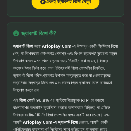
এখনই জ্যাকপট বিঙ্গো খেলুন
জ্যাকপট বিঙ্গো কী?
জ্যাকপট বিঙ্গো
হলো
Arioplay Com
-এ উপলব্ধ একটি প্রিমিয়ার বিঙ্গো
গেম, যা বিশেষভাবে কৌশলগত গেমপ্লে এবং বিশাল জ্যাকপট সুযোগের আনন্দ
উপভোগ করেন এমন খেলোয়াড়দের জন্য ডিজাইন করা হয়েছে। বিশুদ্ধ
ভাগ্যের উপর নির্ভর করে এমন ঐতিহ্যবাহী বিঙ্গো গেমগুলির বিপরীতে,
জ্যাকপট বিঙ্গো পরিসংখ্যানগত উপাদান অন্তর্ভুক্ত করে যা খেলোয়াড়দের
তথ্যনির্ভর সিদ্ধান্ত নিতে দেয় এবং তাদের প্রিয় ক্লাসিক বিঙ্গো অভিজ্ঞতা
উপভোগ করতে দেয়।
এই
বিঙ্গো গেম
টি 96.8% এর প্রতিযোগিতামূলক RTP এর কারণে
বাংলাদেশের অনলাইন ক্যাসিনো বাজারে আলাদাভাবে চিহ্নিত, যা এটিকে
উপলব্ধ সর্বোচ্চ-রিটার্নিং বিঙ্গো গেমগুলির মধ্যে একটি করে তোলে। যখন
আপনি
Arioplay Com-এ জ্যাকপট বিঙ্গো
খেলেন, আপনি একটি
গাণিতিকভাবে ভারসাম্যপূর্ণ সিস্টেমের সাথে জড়িত হন যা ন্যায্য জয়ের