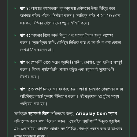
ধাপ ৪:
আপনার ব্যাংকরোল ব্যবস্থাপনা কৌশলের উপর ভিত্তি করে
আপনার বাজির পরিমাণ নির্ধারণ করুন। সর্বনিম্ন বাজি BDT 10 থেকে
শুরু হয়, বিভিন্ন খেলোয়াড়ের পছন্দ মিটমাট করে।
ধাপ ৫:
আপনার বিঙ্গো কার্ড কিনুন এবং সংখ্যা টানার জন্য অপেক্ষা
করুন। স্বয়ংক্রিয় ডাবিং বৈশিষ্ট্য নিশ্চিত করে যে আপনি কখনো কোনো
সংখ্যা মিস করবেন না।
ধাপ ৬:
পেআউট পেতে জয়ের প্যাটার্ন (লাইন, কোণার, ফুল হাউস) সম্পূর্ণ
করুন। বিশেষ প্যাটার্নগুলি বোনাস রাউন্ড এবং জ্যাকপট সুযোগগুলি
ট্রিগার করে।
ধাপ ৭:
তাৎক্ষণিকভাবে জয় সংগ্রহ করুন অথবা ক্রমাগত গেমপ্লের জন্য
অতিরিক্ত কার্ডে পুনরায় বিনিয়োগ করুন। উইথড্রয়াল ২৪ ঘন্টার মধ্যে
প্রক্রিয়া করা হয়।
সর্বোত্তম
জ্যাকপট বিঙ্গো
অভিজ্ঞতার জন্য,
Arioplay Com অ্যাপ
ডাউনলোড করার কথা বিবেচনা করুন। মোবাইল প্ল্যাটফর্মটি উন্নত গ্রাফিক্স
এবং একচেটিয়া মোবাইল বোনাস সহ নির্বিঘ্ন গেমপ্লে প্রদান করে যা আপনার
জয়ের সম্ভাবনা বাড়ায়।