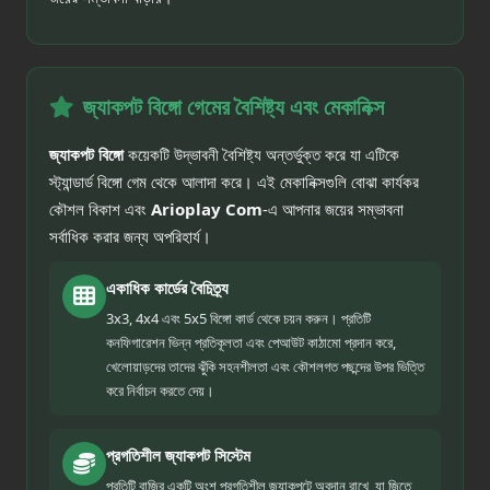
জ্যাকপট বিঙ্গো গেমের বৈশিষ্ট্য এবং মেকানিক্স
জ্যাকপট বিঙ্গো
কয়েকটি উদ্ভাবনী বৈশিষ্ট্য অন্তর্ভুক্ত করে যা এটিকে
স্ট্যান্ডার্ড বিঙ্গো গেম থেকে আলাদা করে। এই মেকানিক্সগুলি বোঝা কার্যকর
কৌশল বিকাশ এবং
Arioplay Com
-এ আপনার জয়ের সম্ভাবনা
সর্বাধিক করার জন্য অপরিহার্য।
একাধিক কার্ডের বৈচিত্র্য
3x3, 4x4 এবং 5x5 বিঙ্গো কার্ড থেকে চয়ন করুন। প্রতিটি
কনফিগারেশন ভিন্ন প্রতিকূলতা এবং পেআউট কাঠামো প্রদান করে,
খেলোয়াড়দের তাদের ঝুঁকি সহনশীলতা এবং কৌশলগত পছন্দের উপর ভিত্তি
করে নির্বাচন করতে দেয়।
প্রগতিশীল জ্যাকপট সিস্টেম
প্রতিটি বাজির একটি অংশ প্রগতিশীল জ্যাকপটে অবদান রাখে, যা জিতে